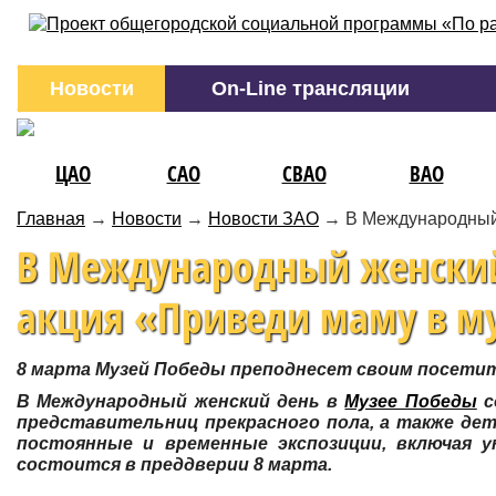
Новости
On-Line трансляции
ЦАО
САО
СВАО
ВАО
Главная
→
Новости
→
Новости ЗАО
→
В Международный 
В Международный женский 
акция «Приведи маму в му
8 марта Музей Победы преподнесет своим посети
В Международный женский день в
Музее Победы
с
представительниц прекрасного пола, а также де
постоянные и временные экспозиции, включая 
состоится в преддверии 8 марта.