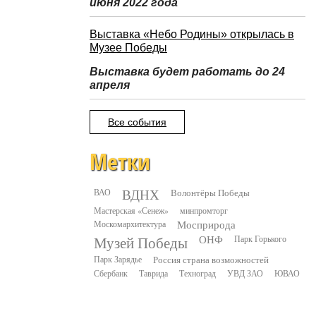
июня 2022 года
Выставка «Небо Родины» открылась в
Музее Победы
Выставка будет работать до 24
апреля
Все события
Метки
ВДНХ
ВАО
Волонтёры Победы
Мастерская «Сенеж»
минпромторг
Москомархитектура
Мосприрода
Музей Победы
ОНФ
Парк Горького
Парк Зарядье
Россия страна возможностей
Сбербанк
Таврида
Техноград
УВД ЗАО
ЮВАО