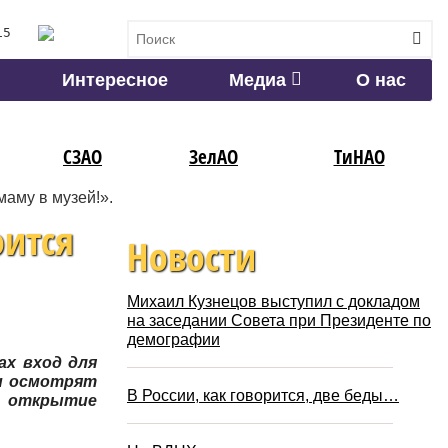
15
Интересное
Медиа
О нас
СЗАО
ЗелАО
ТиНАО
аму в музей!».
оится
Новости
Михаил Кузнецов выступил с докладом
на заседании Совета при Президенте по
демографии
ах вход для
ти осмотрят
В России, как говорится, две беды…
о открытие