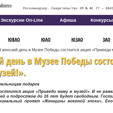
Роскомнадзор. Свидетельство ЭЛ № ФС 77 – 684
Экскурсии On-Line
Афиша
Конкурсы
ЮВАО
ЮАО
ЮЗАО
ЗАО
женский день в Музее Победы состоится акция «Приведи м
день в Музее Победы сост
зей!».
тельницам подарок
остоится акция «Приведи маму в музей!». В ее рамк
тей и подростков до 16 лет будет свободным. Гос
уникальный проект «Женщины военной эпохи». Ег