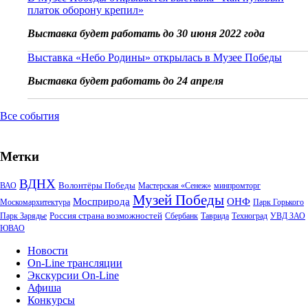
платок оборону крепил»
Выставка будет работать до 30 июня 2022 года
Выставка «Небо Родины» открылась в Музее Победы
Выставка будет работать до 24 апреля
Все события
Метки
ВДНХ
Волонтёры Победы
ВАО
Мастерская «Сенеж»
минпромторг
Музей Победы
Мосприрода
ОНФ
Москомархитектура
Парк Горького
Россия страна возможностей
Парк Зарядье
Сбербанк
Таврида
Техноград
УВД ЗАО
ЮВАО
Новости
On-Line трансляции
Экскурсии On-Line
Афиша
Конкурсы