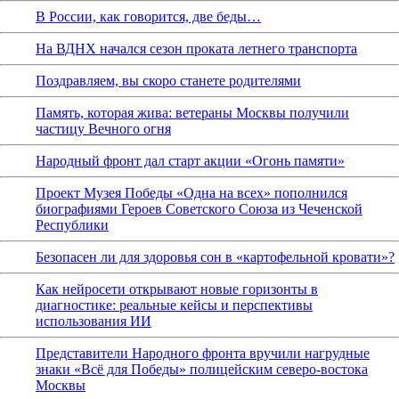
В России, как говорится, две беды…
На ВДНХ начался сезон проката летнего транспорта
Поздравляем, вы скоро станете родителями
Память, которая жива: ветераны Москвы получили
частицу Вечного огня
Народный фронт дал старт акции «Огонь памяти»
Проект Музея Победы «Одна на всех» пополнился
биографиями Героев Советского Союза из Чеченской
Республики
Безопасен ли для здоровья сон в «картофельной кровати»?
Как нейросети открывают новые горизонты в
диагностике: реальные кейсы и перспективы
использования ИИ
Представители Народного фронта вручили нагрудные
знаки «Всё для Победы» полицейским северо-востока
Москвы