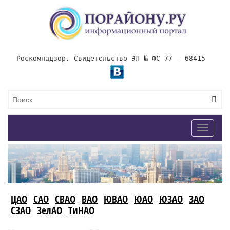
Роскомнадзор. Свидетельство ЭЛ № ФС 77 – 68415
Toggle
navigat
ЦАО
САО
СВАО
ВАО
ЮВАО
ЮАО
ЮЗАО
ЗАО
СЗАО
ЗелАО
ТиНАО