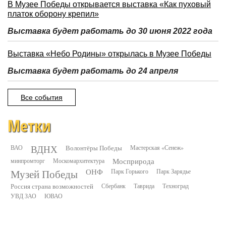
В Музее Победы открывается выставка «Как пуховый
платок оборону крепил»
Выставка будет работать до 30 июня 2022 года
Выставка «Небо Родины» открылась в Музее Победы
Выставка будет работать до 24 апреля
Все события
Метки
ВДНХ
ВАО
Волонтёры Победы
Мастерская «Сенеж»
минпромторг
Москомархитектура
Мосприрода
Музей Победы
ОНФ
Парк Горького
Парк Зарядье
Россия страна возможностей
Сбербанк
Таврида
Техноград
УВД ЗАО
ЮВАО