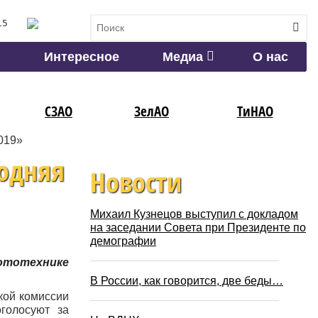
15
Интересное
Медиа
О нас
СЗАО
ЗелАО
ТиНАО
019»
годняя
Новости
Михаил Кузнецов выступил с докладом
на заседании Совета при Президенте по
демографии
бототехнике
В России, как говорится, две беды…
кой комиссии
голосуют за