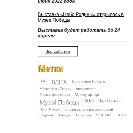
июня 2022 года
Выставка «Небо Родины» открылась в
Музее Победы
Выставка будет работать до 24
апреля
Все события
Метки
ВДНХ
ВАО
Волонтёры Победы
Мастерская «Сенеж»
минпромторг
Москомархитектура
Мосприрода
Музей Победы
ОНФ
Парк Горького
Парк Зарядье
Россия страна возможностей
Сбербанк
Таврида
Техноград
УВД ЗАО
ЮВАО