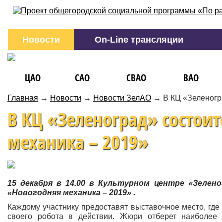
Новости
On-Line трансляции
ЦАО
САО
СВАО
ВАО
Главная
→
Новости
→
Новости ЗелАО
→
В КЦ «Зеленогр
В КЦ «Зеленоград» состои
механика – 2019»
15 декабря в 14.00 в Культурном центре «Зелен
«Новогодняя механика – 2019» .
Каждому участнику предоставят выставочное место, где
своего робота в действии. Жюри отберет наиболее 