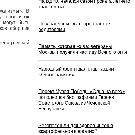
На ВДНХ начался сезон проката летнего
транспорта
ханизмы». В
укторов и их
 могут быть
Поздравляем, вы скоро станете
ков, сборщик
родителями
еленоградской
Память, которая жива: ветераны
Москвы получили частицу Вечного огня
Народный фронт дал старт акции
«Огонь памяти»
Проект Музея Победы «Одна на всех»
пополнился биографиями Героев
Советского Союза из Чеченской
Республики
Безопасен ли для здоровья сон в
«картофельной кровати»?