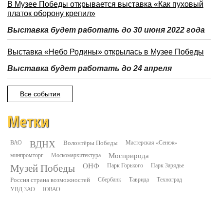
В Музее Победы открывается выставка «Как пуховый
платок оборону крепил»
Выставка будет работать до 30 июня 2022 года
Выставка «Небо Родины» открылась в Музее Победы
Выставка будет работать до 24 апреля
Все события
Метки
ВДНХ
ВАО
Волонтёры Победы
Мастерская «Сенеж»
минпромторг
Москомархитектура
Мосприрода
Музей Победы
ОНФ
Парк Горького
Парк Зарядье
Россия страна возможностей
Сбербанк
Таврида
Техноград
УВД ЗАО
ЮВАО