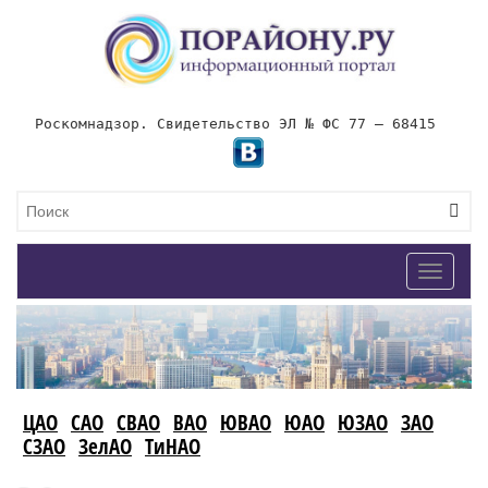
Роскомнадзор. Свидетельство ЭЛ № ФС 77 – 68415
Toggle
navigat
ЦАО
САО
СВАО
ВАО
ЮВАО
ЮАО
ЮЗАО
ЗАО
СЗАО
ЗелАО
ТиНАО