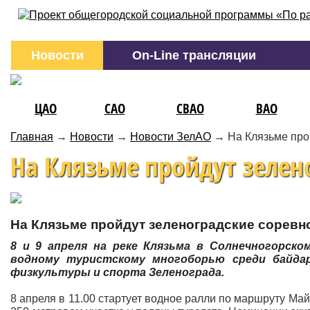
Новости
On-Line трансляции
ЦАО
САО
СВАО
ВАО
Главная
→
Новости
→
Новости ЗелАО
→
На Клязьме про
На Клязьме пройдут зелен
На Клязьме пройдут зеленоградские соревн
8 и 9 апреля на реке Клязьма в Солнечногорск
водному туристскому многоборью среди байда
физкультуры и спорта Зеленограда.
8 апреля в 11.00 стартует водное ралли по маршруту Май