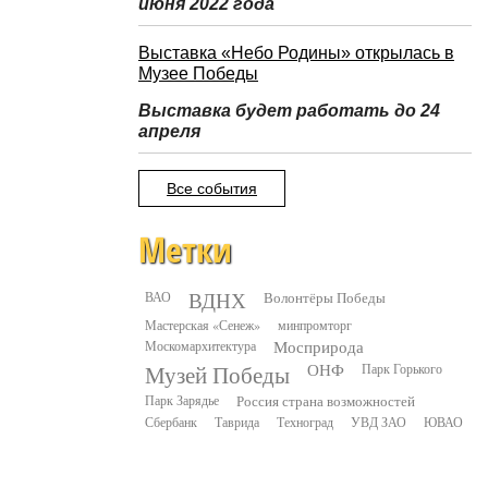
июня 2022 года
Выставка «Небо Родины» открылась в
Музее Победы
Выставка будет работать до 24
апреля
Все события
Метки
ВДНХ
ВАО
Волонтёры Победы
Мастерская «Сенеж»
минпромторг
Москомархитектура
Мосприрода
Музей Победы
ОНФ
Парк Горького
Парк Зарядье
Россия страна возможностей
Сбербанк
Таврида
Техноград
УВД ЗАО
ЮВАО