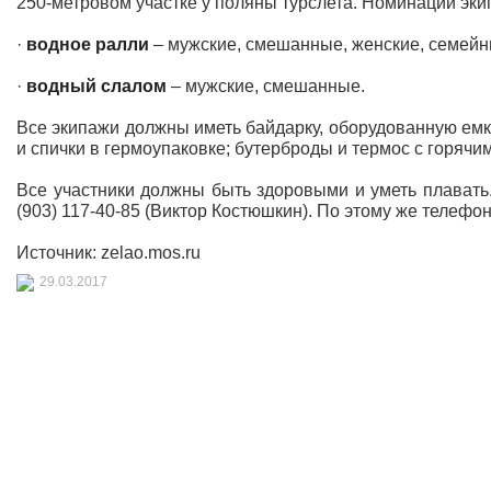
250-метровом участке у поляны турслета. Номинации эки
·
водное ралли
– мужские, смешанные, женские, семейны
·
водный слалом
– мужские, смешанные.
Все экипажи должны иметь байдарку, оборудованную ем
и спички в гермоупаковке; бутерброды и термос с горячим
Все участники должны быть здоровыми и уметь плавать
(903) 117-40-85 (Виктор Костюшкин). По этому же телеф
Источник: zelao.mos.ru
29.03.2017