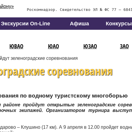
Роскомнадзор. Свидетельство ЭЛ № ФС 77 – 684
Экскурсии On-Line
Афиша
Конкурсы
ЮВАО
ЮАО
ЮЗАО
ЗАО
йдут зеленоградские соревнования
оградские соревнования
ования по водному туристскому многоборью
ом районе пройдут открытые зеленоградские соре
рочных экипажей. Организатором турнира высту
дарово – Клушино (17 км). А 9 апреля в 12.00 пройдет вод