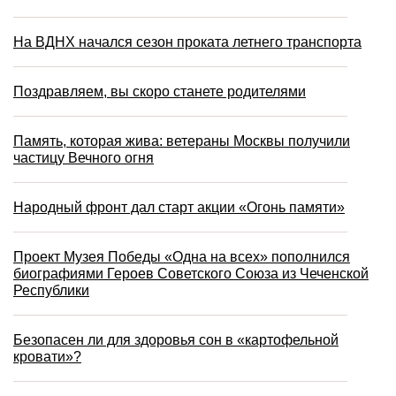
На ВДНХ начался сезон проката летнего транспорта
Поздравляем, вы скоро станете родителями
Память, которая жива: ветераны Москвы получили
частицу Вечного огня
Народный фронт дал старт акции «Огонь памяти»
Проект Музея Победы «Одна на всех» пополнился
биографиями Героев Советского Союза из Чеченской
Республики
Безопасен ли для здоровья сон в «картофельной
кровати»?