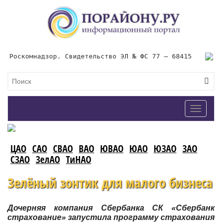
Роскомнадзор. Свидетельство ЭЛ № ФС 77 – 68415
Toggle
navigat
ЦАО
САО
СВАО
ВАО
ЮВАО
ЮАО
ЮЗАО
ЗАО
СЗАО
ЗелАО
ТиНАО
Зелёный зонтик для малого бизнеса
Дочерняя компания Сбербанка СК «Сбербанк
страхование» запустила программу страхования