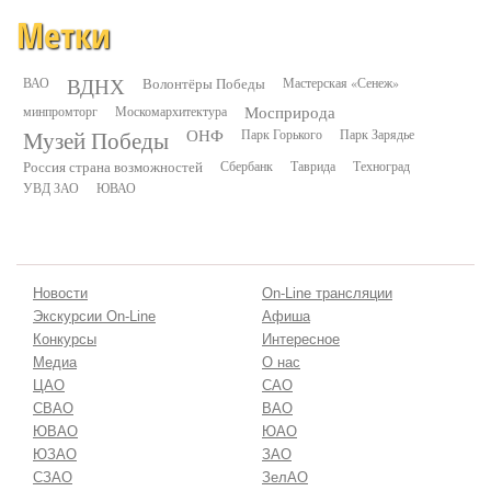
Метки
ВДНХ
ВАО
Волонтёры Победы
Мастерская «Сенеж»
минпромторг
Москомархитектура
Мосприрода
Музей Победы
ОНФ
Парк Горького
Парк Зарядье
Россия страна возможностей
Сбербанк
Таврида
Техноград
УВД ЗАО
ЮВАО
Новости
On-Line трансляции
Экскурсии On-Line
Афиша
Конкурсы
Интересное
Медиа
О нас
ЦАО
САО
СВАО
ВАО
ЮВАО
ЮАО
ЮЗАО
ЗАО
СЗАО
ЗелАО