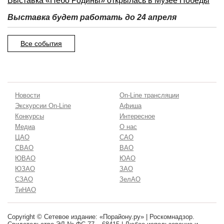
Выставка «Небо Родины» открылась в Музее Победы
Выставка будет работать до 24 апреля
Все события
Новости
On-Line трансляции
Экскурсии On-Line
Афиша
Конкурсы
Интересное
Медиа
О нас
ЦАО
САО
СВАО
ВАО
ЮВАО
ЮАО
ЮЗАО
ЗАО
СЗАО
ЗелАО
ТиНАО
Copyright © Сетевое издание: «Порайону.ру» | Роскомнадзор.