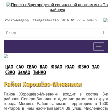
Роскомнадзор. Свидетельство ЭЛ № ФС 77 – 68415
Toggle
navigat
ЦАО
САО
СВАО
ВАО
ЮВАО
ЮАО
ЮЗАО
ЗАО
СЗАО
ЗелАО
ТиНАО
Район Хорошёво-Мневники
Район Хорошёво-Мневники входит в состав 8-и
районов Северо-Западного административного округа
города Москвы. Район занимает территорию в 1500
гектаров в нём насчитывается 39 улиц. Численность