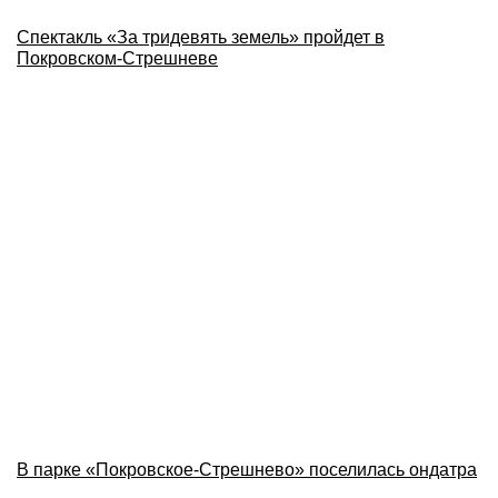
Спектакль «За тридевять земель» пройдет в
Покровском-Стрешневе
В парке «Покровское-Стрешнево» поселилась ондатра