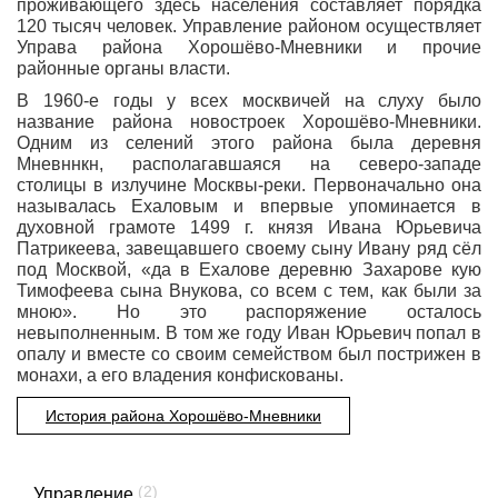
проживающего здесь населения составляет порядка
120 тысяч человек. Управление районом осуществляет
Управа района Хорошёво-Мневники и прочие
районные органы власти.
В 1960-е годы у всех москвичей на слуху было
название района новостроек Хорошёво-Мневники.
Одним из селений этого района была деревня
Мневннкн, располагавшаяся на северо-западе
столицы в излучине Москвы-реки. Первоначально она
называлась Ехаловым и впервые упоминается в
духовной грамоте 1499 г. князя Ивана Юрьевича
Патрикеева, завещавшего своему сыну Ивану ряд сёл
под Москвой, «да в Ехалове деревню Захарове кую
Тимофеева сына Внукова, со всем с тем, как были за
мною». Но это распоряжение осталось
невыполненным. В том же году Иван Юрьевич попал в
опалу и вместе со своим семейством был пострижен в
монахи, а его владения конфискованы.
История района Хорошёво-Мневники
(2)
Управление