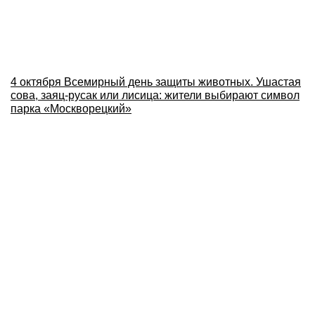
4 октября Всемирный день защиты животных. Ушастая
сова, заяц-русак или лисица: жители выбирают символ
парка «Москворецкий»