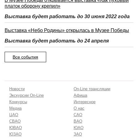
В Музее Победы открывается выставка «Как пуховый
платок оборону крепил»
Выставка будет работать до 30 июня 2022 года
Выставка «Небо Родины» открылась в Музее Победы
Выставка будет работать до 24 апреля
Все события
Новости
On-Line трансляции
Экскурсии On-Line
Афиша
Конкурсы
Интересное
Медиа
О нас
ЦАО
САО
СВАО
ВАО
ЮВАО
ЮАО
ЮЗАО
ЗАО