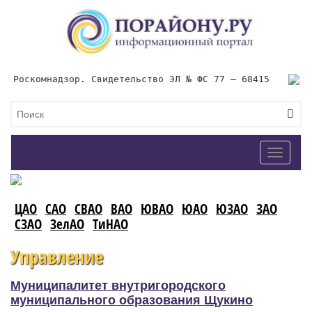
Роскомнадзор. Свидетельство ЭЛ № ФС 77 – 68415
Toggle
navigat
ЦАО
САО
СВАО
ВАО
ЮВАО
ЮАО
ЮЗАО
ЗАО
СЗАО
ЗелАО
ТиНАО
Управление
Муниципалитет внутригородского
муниципального образования Щукино