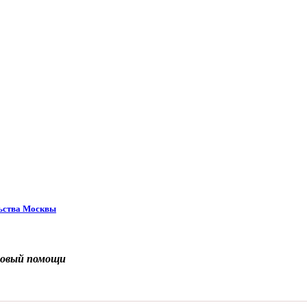
льства Москвы
совый помощи