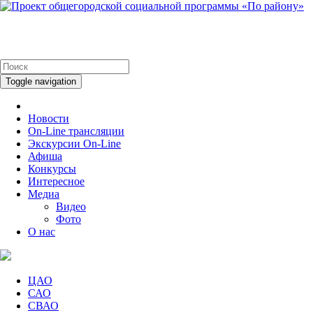
Toggle navigation
Новости
On-Line трансляции
Экскурсии On-Line
Афиша
Конкурсы
Интересное
Медиа
Видео
Фото
О нас
ЦАО
САО
СВАО