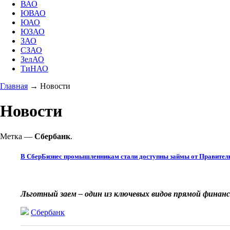
ВАО
ЮВАО
ЮАО
ЮЗАО
ЗАО
СЗАО
ЗелАО
ТиНАО
Главная
→
Новости
Новости
Метка —
Сбербанк
.
В СберБизнес промышленникам стали доступны займы от Правите
Льготный заем – один из ключевых видов прямой финан
Сбербанк