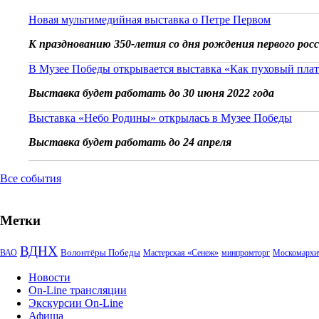
Новая мультимедийная выставка о Петре Первом
К празднованию 350-летия со дня рождения первого рос
В Музее Победы открывается выставка «Как пуховый плат
Выставка будет работать до 30 июня 2022 года
Выставка «Небо Родины» открылась в Музее Победы
Выставка будет работать до 24 апреля
Все события
Метки
ВДНХ
Волонтёры Победы
ВАО
Мастерская «Сенеж»
минпромторг
Москомархи
Новости
On-Line трансляции
Экскурсии On-Line
Афиша