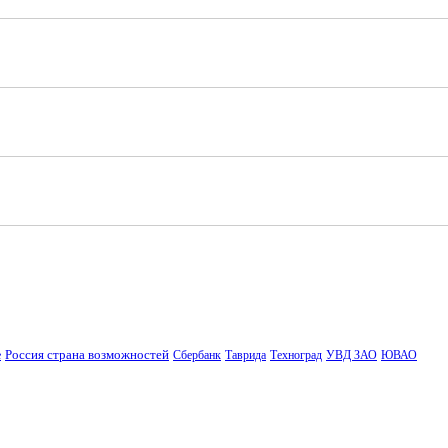
Россия страна возможностей
е
Сбербанк
Таврида
Техноград
УВД ЗАО
ЮВАО