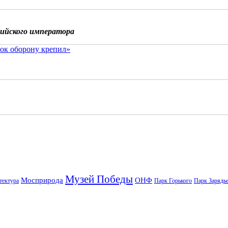
сийского императора
ок оборону крепил»
Музей Победы
Мосприрода
ОНФ
тектура
Парк Горького
Парк Зарядь