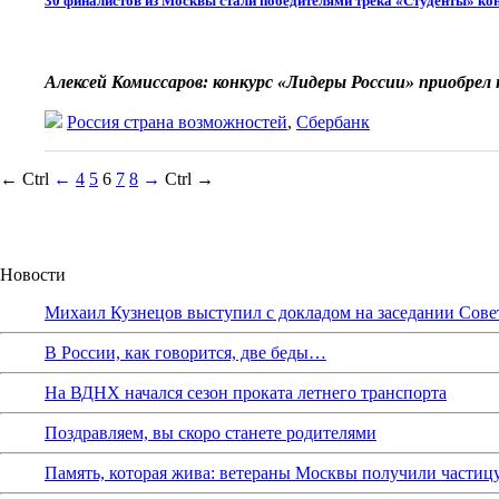
30 финалистов из Москвы стали победителями трека «Студенты» ко
Алексей Комиссаров: конкурс «Лидеры России» приобрел 
Россия страна возможностей
,
Сбербанк
← Ctrl
←
4
5
6
7
8
→
Ctrl →
Новости
Михаил Кузнецов выступил с докладом на заседании Сове
В России, как говорится, две беды…
На ВДНХ начался сезон проката летнего транспорта
Поздравляем, вы скоро станете родителями
Память, которая жива: ветераны Москвы получили частиц