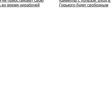
и не приостановит свою
Каникулы с пользой. Вход в
ь во время нерабочей
Горького будет свободным