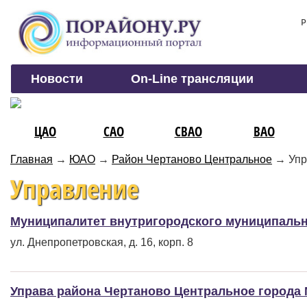
Р
Новости
On-Line трансляции
ЦАО
САО
СВАО
ВАО
Главная
→
ЮАО
→
Район Чертаново Центральное
→
Упр
Управление
Муниципалитет внутригородского муниципальн
ул. Днепропетровская, д. 16, корп. 8
Управа района Чертаново Центральное города