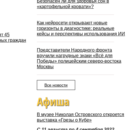
Безопасен ли для здоровья сон в
«картофельной кровати»?
Как нейросети открывают новые
горизонты в диагностике: реальные
кейсы и перспективы использования ИИ
ят 45
ных граждан
Представители Народного фронта
вручили нагрудные знаки «Всё для
Победы» полицейским северо-востока
Москвы
Все новости
Афиша
В музее Николая Островского откроется
выставка «Грезы о Кубе»
С 11 августа по 4 сентября 2022