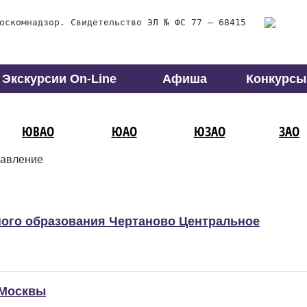
оскомнадзор. Свидетельство ЭЛ № ФС 77 – 68415
Экскурсии On-Line
Афиша
Конкурсы
ЮВАО
ЮАО
ЮЗАО
ЗАО
авление
ого образования Чертаново Центральное
 Москвы