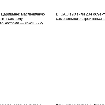
 Царицыне: масленичную
В ЮАО выявили 234 объект
ятят символу
самовольного строительств
го костюма — кокошнику