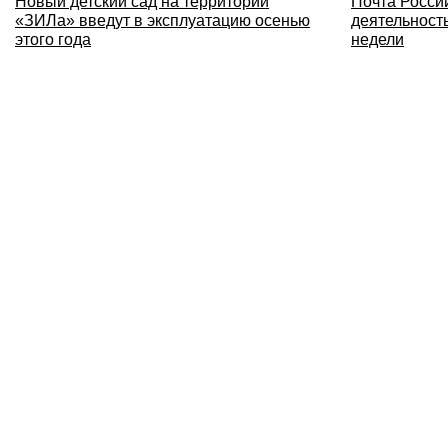
Новый детский сад на территории
Почта Росси
«ЗИЛа» введут в эксплуатацию осенью
деятельност
этого года
недели