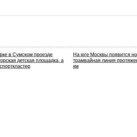
арке в Сумском проезде
На юге Москвы появится н
орская детская площадка, а
трамвайная линия протяже
 спорткластер
км