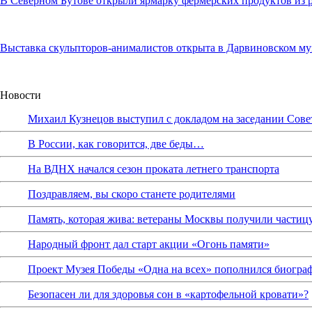
В Северном Бутове открыли ярмарку фермерских продуктов из 
Выставка скульпторов-анималистов открыта в Дарвиновском муз
Новости
Михаил Кузнецов выступил с докладом на заседании Сове
В России, как говорится, две беды…
На ВДНХ начался сезон проката летнего транспорта
Поздравляем, вы скоро станете родителями
Память, которая жива: ветераны Москвы получили частиц
Народный фронт дал старт акции «Огонь памяти»
Проект Музея Победы «Одна на всех» пополнился биограф
Безопасен ли для здоровья сон в «картофельной кровати»?