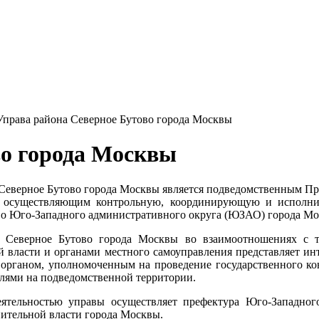
Управа района Северное Бутово города Москвы
во города Москвы
 Северное Бутово города Москвы является подведомственным П
, осуществляющим контрольную, координирующую и исполнит
во Юго-Западного административного округа (ЮЗАО) города Мо
 Северное Бутово города Москвы во взаимоотношениях с т
 власти и органами местного самоуправления представляет ин
я органом, уполномоченным на проведение государственного к
лями на подведомственной территории.
еятельностью управы осуществляет префектура Юго-Западног
ительной власти города Москвы.