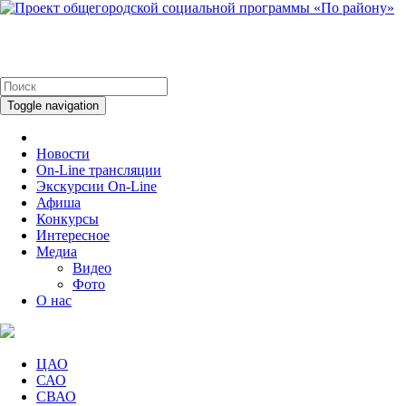
Toggle navigation
Новости
On-Line трансляции
Экскурсии On-Line
Афиша
Конкурсы
Интересное
Медиа
Видео
Фото
О нас
ЦАО
САО
СВАО