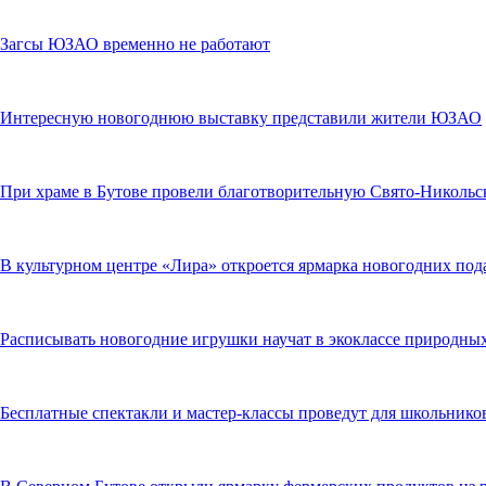
Загсы ЮЗАО временно не работают
Интересную новогоднюю выставку представили жители ЮЗАО
При храме в Бутове провели благотворительную Свято-Николь
В культурном центре «Лира» откроется ярмарка новогодних под
Расписывать новогодние игрушки научат в экоклассе природны
Бесплатные спектакли и мастер-классы проведут для школьни