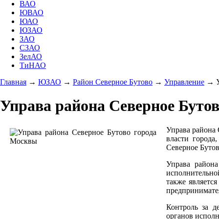
ВАО
ЮВАО
ЮАО
ЮЗАО
ЗАО
СЗАО
ЗелАО
ТиНАО
Главная
→
ЮЗАО
→
Район Северное Бутово
→
Управление
→
Управа района Северное Буто
Управа района
власти города
Северное Буто
Управа района
исполнительной
также являетс
предпринимате
Контроль за д
органов исполн