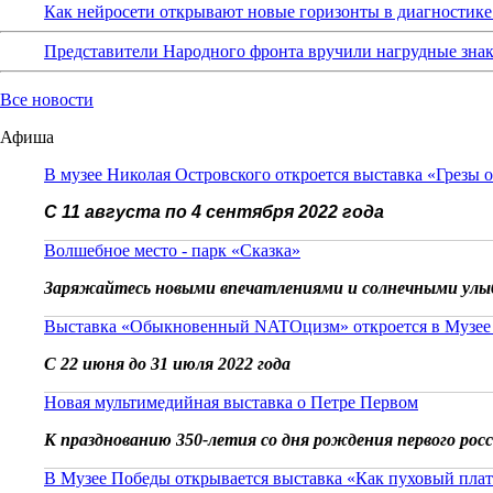
Как нейросети открывают новые горизонты в диагностике
Представители Народного фронта вручили нагрудные зна
Все новости
Афиша
В музее Николая Островского откроется выставка «Грезы 
С 11 августа по 4 сентября 2022 года
Волшебное место - парк «Сказка»
Заряжайтесь новыми впечатлениями и солнечными улы
Выставка «Обыкновенный NATOцизм» откроется в Музее
С 22 июня до 31 июля 2022 года
Новая мультимедийная выставка о Петре Первом
К празднованию 350-летия со дня рождения первого рос
В Музее Победы открывается выставка «Как пуховый плат