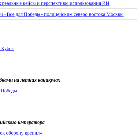
: реальные кейсы и перспективы использования ИИ
ки «Всё для Победы» полицейским северо-востока Москвы
о Кубе»
бками на летних каникулах
 Победы
сийского императора
ок оборону крепил»