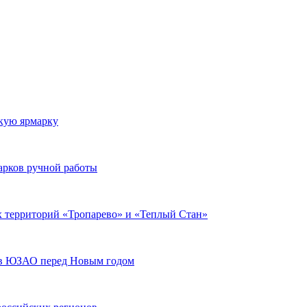
скую ярмарку
арков ручной работы
х территорий «Тропарево» и «Теплый Стан»
ков ЮЗАО перед Новым годом