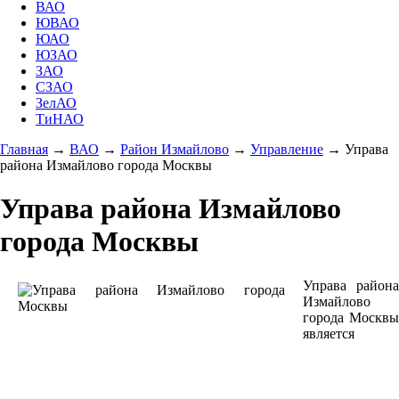
ВАО
ЮВАО
ЮАО
ЮЗАО
ЗАО
СЗАО
ЗелАО
ТиНАО
Главная
→
ВАО
→
Район Измайлово
→
Управление
→
Управа
района Измайлово города Москвы
Управа района Измайлово
города Москвы
Управа района
Измайлово
города Москвы
является