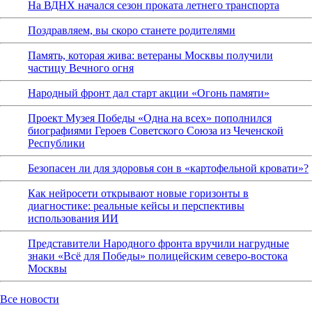
На ВДНХ начался сезон проката летнего транспорта
Поздравляем, вы скоро станете родителями
Память, которая жива: ветераны Москвы получили
частицу Вечного огня
Народный фронт дал старт акции «Огонь памяти»
Проект Музея Победы «Одна на всех» пополнился
биографиями Героев Советского Союза из Чеченской
Республики
Безопасен ли для здоровья сон в «картофельной кровати»?
Как нейросети открывают новые горизонты в
диагностике: реальные кейсы и перспективы
использования ИИ
Представители Народного фронта вручили нагрудные
знаки «Всё для Победы» полицейским северо-востока
Москвы
Все новости