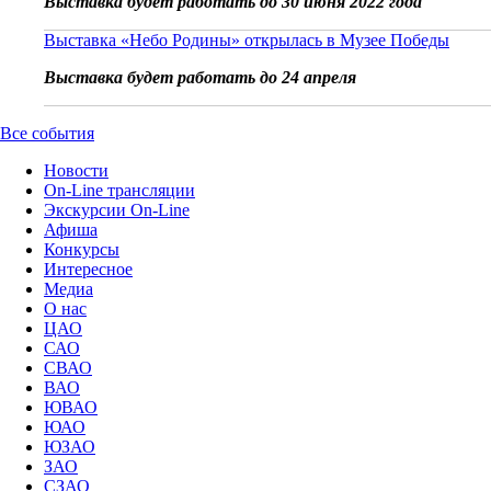
Выставка будет работать до 30 июня 2022 года
Выставка «Небо Родины» открылась в Музее Победы
Выставка будет работать до 24 апреля
Все события
Новости
On-Line трансляции
Экскурсии On-Line
Афиша
Конкурсы
Интересное
Медиа
О нас
ЦАО
САО
СВАО
ВАО
ЮВАО
ЮАО
ЮЗАО
ЗАО
СЗАО