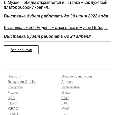
В Музее Победы открывается выставка «Как пуховый
платок оборону крепил»
Выставка будет работать до 30 июня 2022 года
Выставка «Небо Родины» открылась в Музее Победы
Выставка будет работать до 24 апреля
Все события
Новости
On-Line трансляции
Экскурсии On-Line
Афиша
Конкурсы
Интересное
Медиа
О нас
ЦАО
САО
СВАО
ВАО
ЮВАО
ЮАО
ЮЗАО
ЗАО