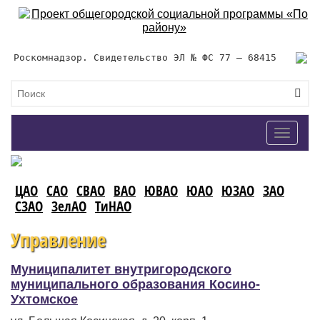
Роскомнадзор. Свидетельство ЭЛ № ФС 77 – 68415
Toggle
navigat
ЦАО
САО
СВАО
ВАО
ЮВАО
ЮАО
ЮЗАО
ЗАО
СЗАО
ЗелАО
ТиНАО
Управление
Муниципалитет внутригородского
муниципального образования Косино-
Ухтомское