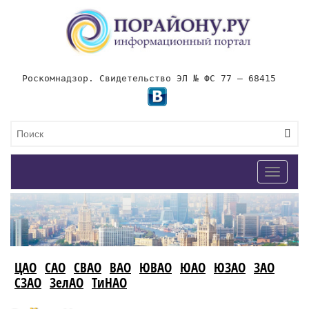
Роскомнадзор. Свидетельство ЭЛ № ФС 77 – 68415
Toggle
navigat
ЦАО
САО
СВАО
ВАО
ЮВАО
ЮАО
ЮЗАО
ЗАО
СЗАО
ЗелАО
ТиНАО