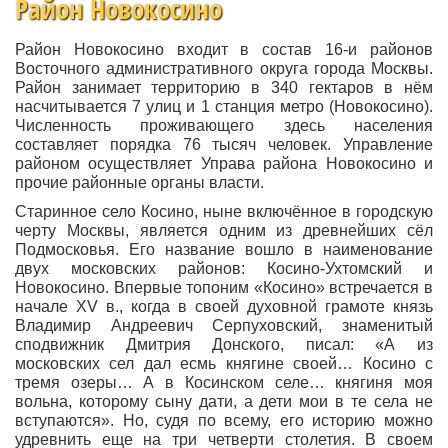
Район Новокосино
Район Новокосино входит в состав 16-и районов
Восточного административного округа города Москвы.
Район занимает территорию в 340 гектаров в нём
насчитывается 7 улиц и 1 станция метро (Новокосино).
Численность проживающего здесь населения
составляет порядка 76 тысяч человек. Управление
районом осуществляет Управа района Новокосино и
прочие районные органы власти.
Старинное село Косино, ныне включённое в городскую
черту Москвы, является одним из древнейших сёл
Подмосковья. Его название вошло в наименование
двух московских районов: Косино-Ухтомский и
Новокосино. Впервые топоним «Косино» встречается в
начале XV в., когда в своей духовной грамоте князь
Владимир Андреевич Серпуховский, знаменитый
сподвижник Дмитрия Донского, писал: «А из
московских сел дал есмь княгине своей… Косино с
тремя озеры… А в Косинском селе… княгиня моя
вольна, которому сыну дати, а дети мои в те села не
вступаются». Но, судя по всему, его историю можно
удревнить еще на три четверти столетия. В своем