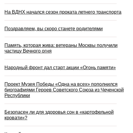
На ВДНХ начался сезон проката летнего транспорта
Поздравляем, вы скоро станете родителями
Память, которая жива: ветераны Москвы получили
частицу Вечного огня
Народный фронт дал старт акции «Огонь памяти»
Проект Музея Победы «Одна на всех» пополнился
биографиями Героев Советского Союза из Чеченской
Республики
Безопасен ли для здоровья сон в «картофельной
кровати»?