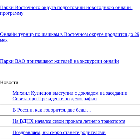
Парки Восточного округа подготовили новогоднюю онлайн-
программу
Онлайн-турнир по шашкам в Восточном округе продлится до 29
мая
Парки ВАО приглашают жителей на экскурсии онлайн
Новости
Михаил Кузнецов выступил с докладом на заседании
Совета при Президенте по демографии
В России, как говорится, две беды…
На ВДНХ начался сезон проката летнего транспорта
Поздравляем, вы скоро станете родителями