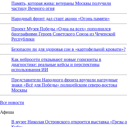
Память, которая жива: ветераны Москвы получили
частицу Вечного огня
Народный фронт дал старт акции «Огонь памяти»
Проект Музея Победы «Одна на всех» пополнился
биографиями Героев Советского Союза из Чеченской
Республики
Безопасен ли для здоровья сон в «картофельной кровати»?
Как нейросети открывают новые горизонты в
диагностике: реальные кейсы и перспективы
использования ИИ
Представители Народного фронта вручили нагрудные
знаки «Всё для Победы» полицейским северо-востока
Москвы
Все новости
Афиша
В музее Николая Островского откроется выставка «Грезы о
Кубе»