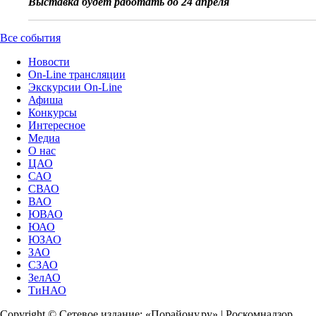
Выставка будет работать до 24 апреля
Все события
Новости
On-Line трансляции
Экскурсии On-Line
Афиша
Конкурсы
Интересное
Медиа
О нас
ЦАО
САО
СВАО
ВАО
ЮВАО
ЮАО
ЮЗАО
ЗАО
СЗАО
ЗелАО
ТиНАО
Copyright © Сетевое издание: «Порайону.ру» | Роскомнадзор.