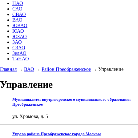
ЦАО
САО
СВАО
ВАО
ЮВАО
ЮАО
ЮЗАО
ЗАО
СЗАО
ЗелАО
ТиНАО
Главная
→
ВАО
→
Район Преображенское
→
Управление
Управление
Муниципалитет внутригородского муниципального образования
Преображенское
ул. Хромова, д. 5
Управа района Преображенское города Москвы